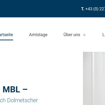
T.
+43 (0) 2
artseite
Amtstage
Über uns
L
, MBL –
isch Dolmetscher