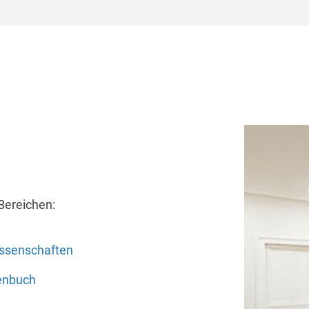
Bereichen:
assenschaften
enbuch